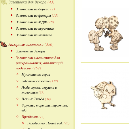
Заготовки для декора
(43)
Заготовки из дерева
(2)
Заготовки из фанеры
(13)
Заготовки из МДФ
(28)
Заготовки из керамики
Заготовки из металла
Лазерные заготовки
(350)
Элементы декора
Заготовки магнитиков для
раскрашивания, аппликаций,
подвесов.
(262)
Мультяшные герои
Забавные сюжеты
(112)
Люди, куклы, игрушки и
животные
(39)
В стиле Тильда
(34)
Фрукты, тортики, пирожные,
еда
Праздники
(77)
Рождество, Новый год.
(45)