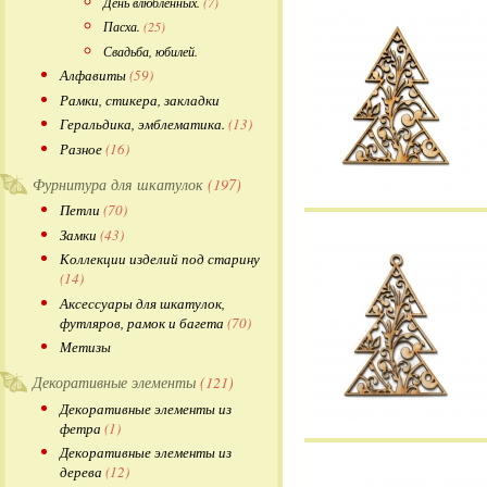
День влюбленных.
(7)
Пасха.
(25)
Свадьба, юбилей.
Алфавиты
(59)
Рамки, стикера, закладки
Геральдика, эмблематика.
(13)
Разное
(16)
Фурнитура для шкатулок
(197)
Петли
(70)
Замки
(43)
Коллекции изделий под старину
(14)
Аксессуары для шкатулок,
футляров, рамок и багета
(70)
Метизы
Декоративные элементы
(121)
Декоративные элементы из
фетра
(1)
Декоративные элементы из
дерева
(12)