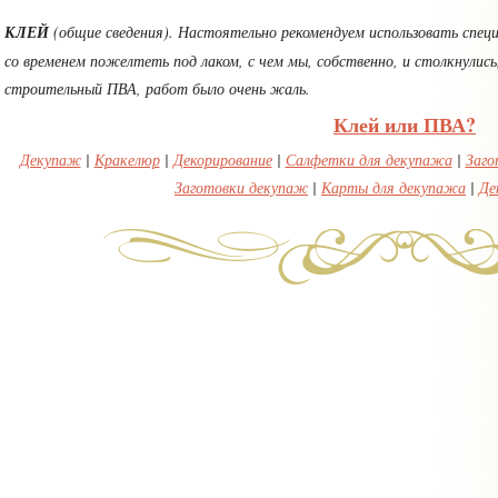
КЛЕЙ
(общие сведения). Настоятельно рекомендуем использовать спе
со временем пожелтеть под лаком, с чем мы, собственно, и столкнулись,
строительный ПВА, работ было очень жаль.
Клей или ПВА?
Декупаж
|
Кракелюр
|
Декорирование
|
Салфетки для декупажа
|
Заго
Заготовки декупаж
|
Карты для декупажа
|
Де