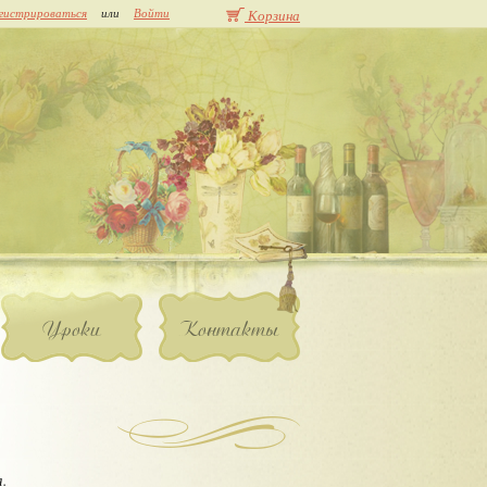
гистрироваться
или
Войти
Корзина
Уроки
Контакты
я.