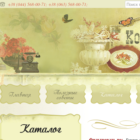
+38 (044) 568-00-71;
+38 (063) 568-00-71;
Полезные
Главная
Каталог
советы
Каталог
Фильтровать по:
Бумага,