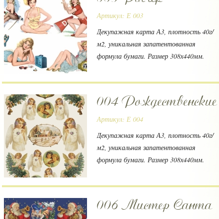
Артикул: Е 003
Декупажная карта А3, плотность 40г/
м2, уникальная запатентованная
формула бумаги. Размер 308х440мм.
Производитель Vintage Design (Россия)
004 Рождественские
Артикул: Е 004
Декупажная карта А3, плотность 40г/
м2, уникальная запатентованная
формула бумаги. Размер 308х440мм.
Производитель Vintage Design (Россия)
006 Мистер Санта