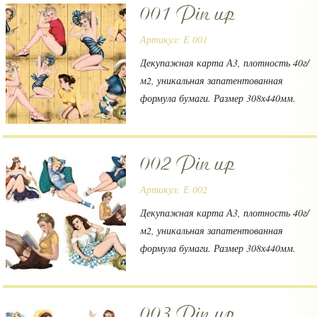
001 Pin up
Артикул: E 001
Декупажная карта А3, плотность 40г/
м2, уникальная запатентованная
формула бумаги. Размер 308х440мм.
Производитель Vintage Design (Россия)
002 Pin up
Артикул: Е 002
Декупажная карта А3, плотность 40г/
м2, уникальная запатентованная
формула бумаги. Размер 308х440мм.
Производитель Vintage Design (Россия)
003 Pin up